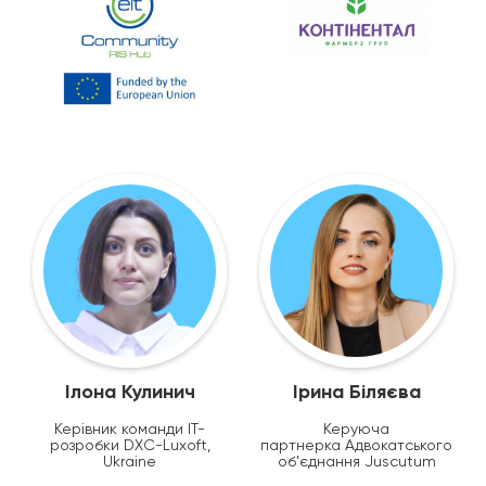
Ілона Кулинич
Ірина Біляєва
Керівник команди IT-
Керуюча
розробки DXC-Luxoft,
партнерка Адвокатського
Ukraine
об'єднання Juscutum